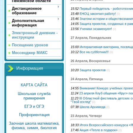
Пензенской области
Дистанционное
15:52
Первый победитель - робототехник
образование
15:48
ЕНОЦ закончил работу!
(0)
15:46
Знатоки истории и обществознани
Дополнительная
14:05
Защита проектов, созданных в рам
информация
13:56
Ученики экзаменуют!
(0)
Электронный дневник -
инструкции
27 Апреля, Понедельник
Посещение уроков
15:00
Интерактивная викторина, посвящ
10:12
Все на субботник!!!
Мессенджер МАКС
(0)
26 Апреля, Воскресенье
Информация
10:20
Защита проектов
(0)
24 Апреля, Пятница
КАРТА САЙТА
14:55
Внимание! Конкурс учебных проек
Школьная служба
11:24
23 апреля Клуб общения «Круг» по
примирения
11:23
III Областной фестиваль детских
"Твой взгляд"
(0)
ЕГЭ и ОГЭ
07:38
Школа Архимеда
(0)
Профориентация
23 Апреля, Четверг
Заочная школа математика,
18:33
Итоги Всероссийского конкурса «Я
физика, химия, биология
17:46
Акция «Тепло в подарок»
(0)