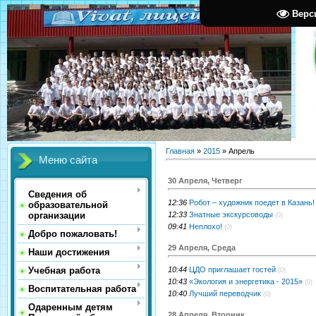
Верс
Главная
»
2015
»
Апрель
Меню сайта
30 Апреля, Четверг
Сведения об
12:36
Робот – художник поедет в Казань!
образовательной
12:33
Знатные экскурсоводы
организации
(0)
09:41
Неплохо!
(0)
Добро пожаловать!
29 Апреля, Среда
Наши достижения
10:44
ЦДО приглашает гостей
Учебная работа
(0)
10:43
«Экология и энергетика - 2015»
(0)
Воспитательная работа
10:40
Лучший переводчик
(0)
Одаренным детям
28 Апреля, Вторник