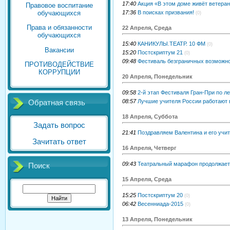
17:40
Акция «В этом доме живёт ветера
Правовое воспитание
17:36
В поисках призвания!
обучающихся
(0)
Права и обязанности
22 Апреля, Среда
обучающихся
15:40
КАНИКУЛЫ.ТЕАТР. 10 ФМ
(0)
Вакансии
15:20
Постскриптум 21
(0)
09:48
Фестиваль безграничных возможн
ПРОТИВОДЕЙСТВИЕ
КОРРУПЦИИ
20 Апреля, Понедельник
09:58
2-й этап Фестиваля Гран-При по ле
08:57
Лучшие учителя России работают 
Обратная связь
18 Апреля, Суббота
Задать вопрос
21:41
Поздравляем Валентина и его учит
Зачитать ответ
16 Апреля, Четверг
09:43
Театральный марафон продолжает
Поиск
15 Апреля, Среда
15:25
Постскриптум 20
(0)
06:42
Весенниада-2015
(0)
13 Апреля, Понедельник