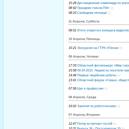
15:28
Дистанционная олимпиада по мат
08:42
Праздник «числа ПИ»
(0)
08:10
Свободная пятница!
(0)
11 Апреля, Суббота
06:51
Итоги открытого конкурса видеотв
10 Апреля, Пятница
15:21
Экскурсия на ГТРК «Пенза»
(0)
09 Апреля, Четверг
17:33
Областной фотоконкурс «Мир глаз
15:58
09.04.2015. Лицеисты посетили п
14:46
Первые лицейские роботы
(0)
13:41
Областной форум «Семья, обществ
(0)
07:58
Шаг в профессию
(0)
08 Апреля, Среда
16:02
Занятия по робототехнике
(0)
07 Апреля, Вторник
12:47
Питер встречает гостей
(0)
10:31
Выпуск 36 - Постскриптум 20
(0)