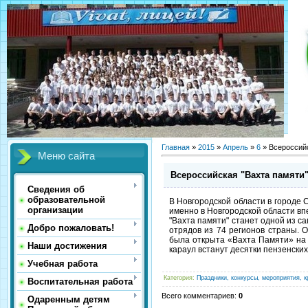
Главная
»
2015
»
Апрель
»
6
» Всероссийс
Меню сайта
Всероссийская "Вахта памяти
Сведения об
образовательной
В Новгородской области в городе 
организации
именно в Новгородской области в
"Вахта памяти" станет одной из с
Добро пожаловать!
отрядов из 74 регионов страны. 
была открыта «Вахта Памяти» на 
Наши достижения
караул встанут десятки пензенских
Учебная работа
Категория
:
Праздники, конкурсы, мероприятия, к
Воспитательная работа
Всего комментариев
:
0
Одаренным детям