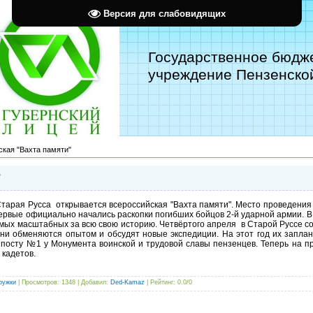
Версия для слабовидящих
Государственное бюдж
учреждение Пензенской
кая "Вахта памяти"
"
Старая Русса открывается всероссийская "Вахта памяти". Место проведения 
первые официально начались раскопки погибших бойцов 2-й ударной армии. 
амых масштабных за всю свою историю. Четвёртого апреля в Старой Руссе с
Они обменяются опытом и обсудят новые экспедиции. На этот год их запла
посту №1 у Монумента воинской и трудовой славы пензенцев. Теперь на п
 кадетов.
ружки
|
Просмотров
: 1348 |
Добавил
:
Ded-Kamaz
|
Рейтинг
:
0.0
/
0