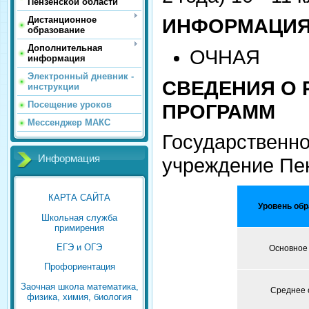
Пензенской области
Дистанционное
ИНФОРМАЦИЯ
образование
Дополнительная
ОЧНАЯ
информация
Электронный дневник -
СВЕДЕНИЯ О
инструкции
Посещение уроков
ПРОГРАММ
Мессенджер МАКС
Государственн
Информация
учреждение Пен
КАРТА САЙТА
Уровень об
Школьная служба
примирения
ЕГЭ и ОГЭ
Основное
Профориентация
Заочная школа математика,
Среднее
физика, химия, биология