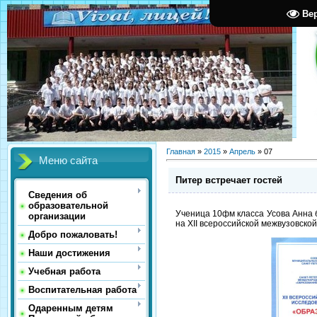
Ве
Главная
»
2015
»
Апрель
»
07
Меню сайта
Питер встречает гостей
Сведения об
образовательной
Ученица 10фм класса Усова Анна 
организации
на XII всероссийской межвузовск
Добро пожаловать!
Наши достижения
Учебная работа
Воспитательная работа
Одаренным детям