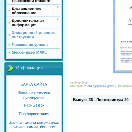
Пензенской области
Дистанционное
образование
Дополнительная
информация
Электронный дневник -
инструкции
Посещение уроков
Мессенджер МАКС
Информация
КАРТА САЙТА
Категория:
Учёба одарённых детей
|
Просмотров
Школьная служба
примирения
Выпуск 36 - Постскриптум 20
ЕГЭ и ОГЭ
Профориентация
Заочная школа математика,
физика, химия, биология