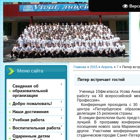
Верс
Главная
»
2015
»
Апрель
»
7
» Питер встр
Меню сайта
Питер встречает гостей
Сведения об
образовательной
Ученица 10фм класса Усова Анна
организации
работу на XII всероссийской ме
Профессия».
Добро пожаловать!
Конференция проходила с 30 м
центра «Петербургское образо
Наши достижения
делегации 15 регионов страны.
В секции филологии было предста
Учебная работа
лучшей. В программу конферен
посещение нового зала Мариинско
Воспитательная работа
другое. Участники конференции
студенческом городке Санкт-Петер
Одаренным детям