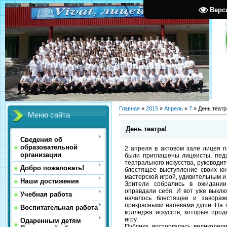
Верс
Главная
»
2015
»
Апрель
»
7
» День театр
Меню сайта
День театра!
Сведения об
образовательной
2 апреля в актовом зале лицея 
организации
были приглашены лицеисты, педа
театрального искусства, руководи
Добро пожаловать!
блестящее выступление своих юн
мастерской игрой, удивительным 
Наши достижения
Зрители собрались в ожидании
оправдали себя. И вот уже выклю
Учебная работа
началось блестящее и завораж
прекрасными напевами души. На 
Воспитательная работа
колледжа искусств, которые про
игру.
Одаренным детям
Публика восторгалась великолепи