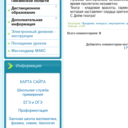
Пензенской области
время пролетело незаметно.
Театр - кладовая красоты, гарм
Дистанционное
которая заставляет сердца зрителе
образование
С Днём театра!
Дополнительная
Категория
:
Праздники, конкурсы, мероприятия, к
информация
Рейтинг
:
0.0
/
0
Электронный дневник -
Всего комментариев
:
0
инструкции
Посещение уроков
Добавлять комментарии могу
[
Р
Мессенджер МАКС
Информация
КАРТА САЙТА
Школьная служба
примирения
ЕГЭ и ОГЭ
Профориентация
Заочная школа математика,
физика, химия, биология