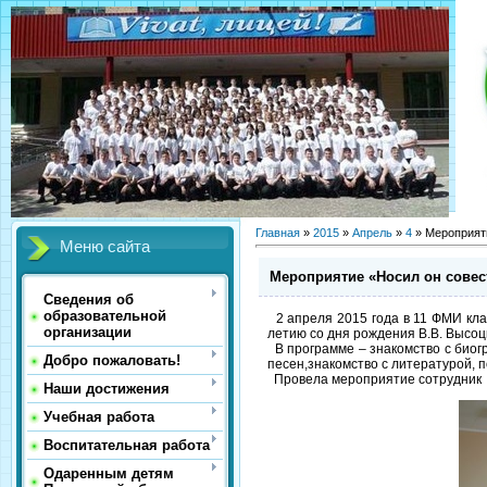
Главная
»
2015
»
Апрель
»
4
» Мероприяти
Меню сайта
Мероприятие «Носил он совес
Сведения об
образовательной
2 апреля 2015 года в 11 ФМИ кла
организации
летию со дня рождения В.В. Высоц
В программе
–
знакомство с биог
Добро пожаловать!
песен,знакомство с литературой, п
Провела мероприятие сотрудник 
Наши достижения
Учебная работа
Воспитательная работа
Одаренным детям