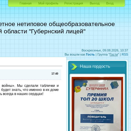
Главная
Мой профиль
Регистрация
Выход
Вход
етное нетиповое общеобразовательное
 области "Губернский лицей"
Воскресенье, 09.08.2026, 10:37
Вы вошли как
Гость
|
Группа
"
Гости
" |
RSS
Наша гордость
17:40
й войны». Мы сделали таблички и
будет знать, что именно в их доме
ь всегда в наших сердцах!