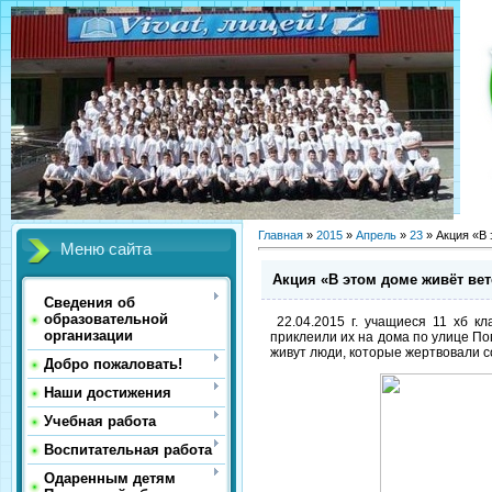
Главная
»
2015
»
Апрель
»
23
» Акция «В 
Меню сайта
Акция «В этом доме живёт ве
Сведения об
образовательной
22.04.2015 г. учащиеся 11 хб к
организации
приклеили их на дома по улице По
живут люди, которые жертвовали с
Добро пожаловать!
Наши достижения
Учебная работа
Воспитательная работа
Одаренным детям