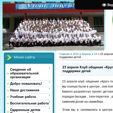
Ве
Главная
»
2015
»
Апрель
»
24
» 23 апреля
Меню сайта
поддержки детей
23 апреля Клуб общения «Круг
Сведения об
поддержки детей
образовательной
организации
23 апреля клуб общения «Круг» п
Добро пожаловать!
мы осенью были в центре , они по
Наши достижения
Кирилл разработал проект детско
порядок беседки , тяги-перетяги ,
Учебная работа
заменим доски на скамейках .
Воспитательная работа
Этим мы и занимались в центре
Одаренным детям