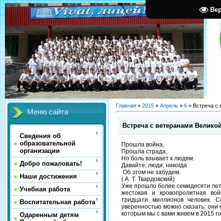
Ве
Главная
»
2015
»
Апрель
»
6
» Встреча с
Меню сайта
Встреча с ветеранами Велико
Сведения об
образовательной
Прошла война,
организации
Прошла cтрада,
Но боль взывает к людям.
Добро пожаловать!
Давайте, люди, никогда
Об этом не забудем.
Наши достижения
( А. Т. Твардовский)
Уже прошло более семидесяти лет 
Учебная работа
жестокая и кровопролитная вой
тридцати миллионов человек. С
Воспитательная работа
уверенностью можно сказать: они 
которым мы с вами живем в 2015 го
Одаренным детям