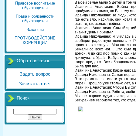
В моей семье было 5 детей в том чи
Правовое воспитание
Иванчина Анастасия: Война пр
обучающихся
пробудила в людях, по Вашему мн
Ираида Николаевна: Те люди, кото
Права и обязанности
где есть зло, насилие, они хотят 
обучающихся
есть те, кто желает войны.
Иванчина Анастасия: Самый яркий
Вакансии
значит День Победы?
Ираида Николаевна: Я училась в 
ПРОТИВОДЕЙСТВИЕ
сообщил радостную новость: « Ре
КОРРУПЦИИ
просто захлестнула. Моя школа н
бежали со всех ног… Это был п
домой, я до сих пор помню, как 
крикнула: « Ура!». Бабушка спроси
Обратная связь
скоро придет!». Все обрадовались
была для нас.
Иванчина Анастасия: Какие наград
Задать вопрос
Ираида Николаевна: Самая первая
В то время после института я там
мире». Прошло уже столько лет, а 
Зачитать ответ
Иванчина Анастасия: Чтобы Вы хо
Ираида Николаевна: Ребята, любит
Мы не вправе судить историю, 
Поиск
бескрайнем героизме тех, кто отда