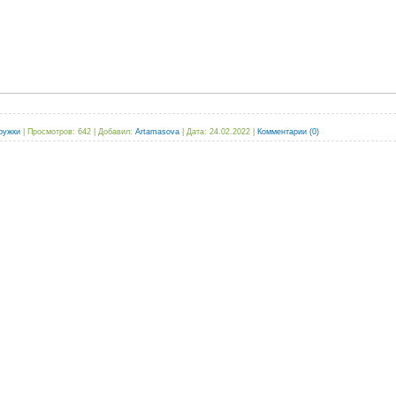
ружки
|
Просмотров:
642
|
Добавил:
Artamasova
|
Дата:
24.02.2022
|
Комментарии (0)