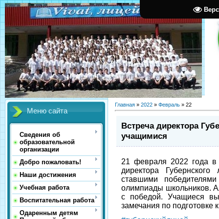
Верс
Главная
»
2022
»
Февраль
»
22
Меню сайта
Встреча директора Губе
учащимися
Сведения об
образовательной
организации
21 февраля 2022 года в 
Добро пожаловать!
директора Губернского 
Наши достижения
ставшими победителями 
олимпиады школьников. А
Учебная работа
с победой. Учащиеся вы
Воспитательная работа
замечания по подготовке 
Одаренным детям