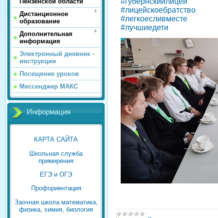
#губернскийлицей
Пензенской области
#лицейскоебратство
Дистанционное
#легкоесливместе
образование
#лучшиедети
Дополнительная
информация
Электронный дневник -
инструкции
Посещение уроков
Мессенджер МАКС
Информация
КАРТА САЙТА
Школьная служба
примирения
ЕГЭ и ОГЭ
Профориентация
Заочная школа математика,
физика, химия, биология