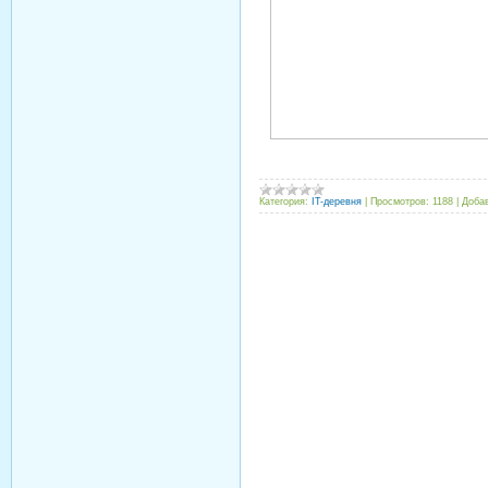
Категория:
IT-деревня
|
Просмотров:
1188
|
Доба