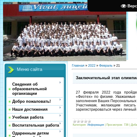
Верс
Главная
»
2022
»
Февраль
»
21
Меню сайта
Заключительный этап олимпи
Сведения об
образовательной
27 февраля 2022 года пройде
организации
«Физтех» по физике. Уважаемые
заполнения Ваших Персональных 
Добро пожаловать!
Участникам, желающим писать
Наши достижения
зарегистрироваться через личный 
Учебная работа
Воспитательная работа
Категория:
Информация
|
Просмотров:
738
|
Доба
Одаренным детям