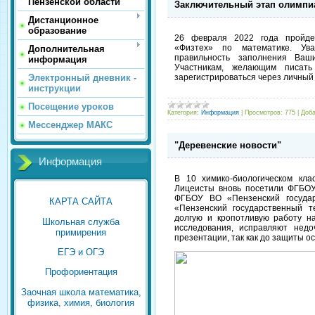
Пензенской области
Заключительный этап олимпи
Дистанционное
образование
26 февраля 2022 года пройде
«Физтех» по математике. Ув
Дополнительная
правильность заполнения Ваш
информация
Участникам, желающим писать
зарегистрироваться через личный 
Электронный дневник -
инструкции
Посещение уроков
Категория:
Информация
|
Просмотров:
775
|
Доба
Мессенджер МАКС
"Деревенские новости"
Информация
В 10 химико-биологическом кла
Лицеисты вновь посетили ФГБОУ
ФГБОУ ВО «Пензенский госуда
КАРТА САЙТА
«Пензенский государственный т
долгую и кропотливую работу н
Школьная служба
исследования, исправляют недо
примирения
презентации, так как до защиты о
ЕГЭ и ОГЭ
Профориентация
Заочная школа математика,
физика, химия, биология