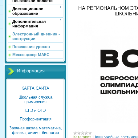
Пензенской области
НА РЕГИОНАЛЬНОМ Э
Дистанционное
ШКОЛЬНИ
образование
Дополнительная
информация
Электронный дневник -
инструкции
Посещение уроков
Мессенджер МАКС
Информация
КАРТА САЙТА
Школьная служба
примирения
ЕГЭ и ОГЭ
Профориентация
Заочная школа математика,
физика, химия, биология
Категория:
Наши учебные достижен