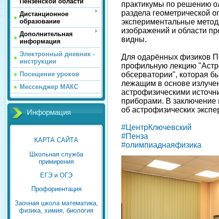
Пензенской области
практикумы по решению о
раздела геометрической о
Дистанционное
экспериментальные метод
образование
изображений и области про
Дополнительная
видны.
информация
Электронный дневник -
Для одарённых физиков Пе
инструкции
профильную лекцию "Астр
обсерватории", которая 
Посещение уроков
лежащим в основе излуче
Мессенджер МАКС
астрофизическими источн
приборами. В заключение 
об астрофизических экспе
Информация
#ЦентрКлючевский
#Пенза
КАРТА САЙТА
#олимпиаднаяфизика
Школьная служба
примирения
ЕГЭ и ОГЭ
Профориентация
Заочная школа математика,
физика, химия, биология