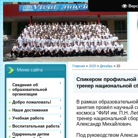
Верс
Главная
»
2020
»
Декабрь
»
20
Меню сайта
Спикером профильной 
тренер национальной с
Сведения об
образовательной
организации
В рамках образовательно
Добро пожаловать!
занятия провёл научный с
Наши достижения
космоса "ФИИ им. П.Н. Ле
тренер национальной сбор
Учебная работа
Александр Михайлович.
Воспитательная работа
Одаренным детям
Под руководством Алекса