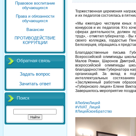
Правовое воспитание
обучающихся
Торжественная церемония награж
и их педагогов состоялась в пятниц
Права и обязанности
обучающихся
«Мы ежегодно чествуем юных пе
конкурсов и их педагогов. Кто хоч
Вакансии
сферах деятельности, должен пр
труд», - отметил губернатор. - Вы
ПРОТИВОДЕЙСТВИЕ
своего колледжа, гордостью Пен
КОРРУПЦИИ
Белозерцев, обращаясь к предста
Благодарственные письма Гу
Всероссийской олимпиады школьни
Обратная связь
Малов Роман, Шаронов Дмитрий,
всероссийской олимпиады шк
благодарностями Губернатора наг
организаций. За вклад в под
Задать вопрос
интеллектуальных состязани
«Заслуженный работник образо
Зачитать ответ
«Губернского лицея» Елене Викто
Завершилось мероприятие поздра
Поиск
#ЛюблюЛицей
#VIVAT_Лицей
#ЛицейскоеБратство