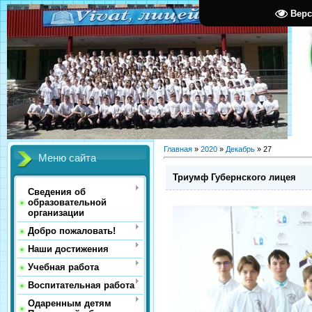
Верс
Главная
»
2020
»
Декабрь
»
27
Меню сайта
Триумф Губернского лицея
Сведения об
образовательной
организации
Добро пожаловать!
Наши достижения
Учебная работа
Воспитательная работа
Одаренным детям