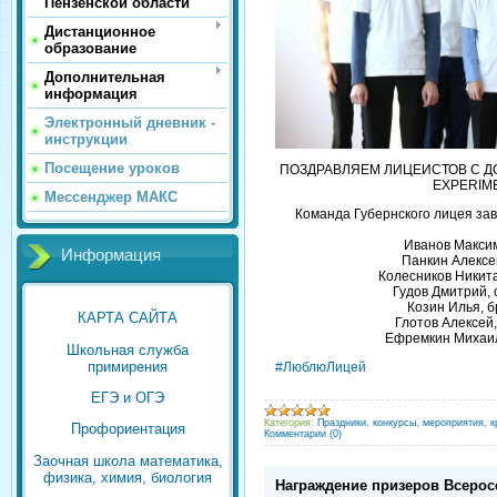
Пензенской области
Дистанционное
образование
Дополнительная
информация
Электронный дневник -
инструкции
Посещение уроков
ПОЗДРАВЛЯЕМ ЛИЦЕИСТОВ С Д
EXPERIME
Мессенджер МАКС
Команда Губернского лицея зав
Иванов Максим
Информация
Панкин Алексе
Колесников Никит
Гудов Дмитрий,
Козин Илья, 
КАРТА САЙТА
Глотов Алексей
Ефремкин Михаил
Школьная служба
примирения
#ЛюблюЛицей
ЕГЭ и ОГЭ
Категория:
Праздники, конкурсы, мероприятия, к
Профориентация
Комментарии (0)
Заочная школа математика,
физика, химия, биология
Награждение призеров Всерос