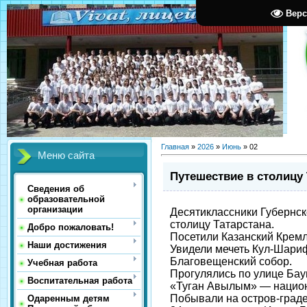
Верс
Главная
»
2026
»
Июнь
»
02
Меню сайта
Путешествие в столицу 
Сведения об
образовательной
организации
Десятиклассники Губернск
столицу Татарстана.
Добро пожаловать!
Посетили Казанский Кремл
Наши достижения
Увидели мечеть Кул-Шар
Благовещенский собор.
Учебная работа
Прогулялись по улице Бау
Воспитательная работа
«Туган Авылым» — национ
Побывали на остров-граде
Одаренным детям