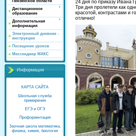
Пензенской области
24 дня по приказу Ивана Г
Три дня пролетели как одн
Дистанционное
красотой, контрастами и 
образование
отлично!
Дополнительная
информация
Электронный дневник -
инструкции
Посещение уроков
Мессенджер МАКС
Информация
КАРТА САЙТА
Школьная служба
примирения
ЕГЭ и ОГЭ
Профориентация
Заочная школа математика,
физика, химия, биология