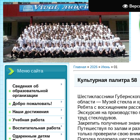
Верс
Главная
»
2026
»
Июнь
»
01
Меню сайта
Культурная палитра 58
Сведения об
образовательной
организации
Шестиклассники Губернског
области — Музей стекла и х
Добро пожаловать!
Ребята с восхищением расс
Наши достижения
Экскурсия на производство 
труд стеклодувов.
Учебная работа
Закрепить полученные знани
Путешествуя по залам и раз
Воспитательная работа
только проверили свою вним
Одаренным детям
Поездка подарила шестиклас