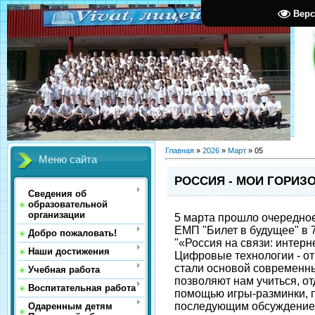
Верс
Главная
»
2026
»
Март
»
05
Меню сайта
РОССИЯ - МОИ ГОРИЗ
Сведения об
образовательной
организации
5 марта прошло очередно
ЕМП "Билет в будущее" в 
Добро пожаловать!
"«Россия на связи: интерн
Наши достижения
Цифровые технологии - от
стали основой современны
Учебная работа
позволяют нам учиться, от
Воспитательная работа
помощью игры-разминки, 
последующим обсуждением
Одаренным детям