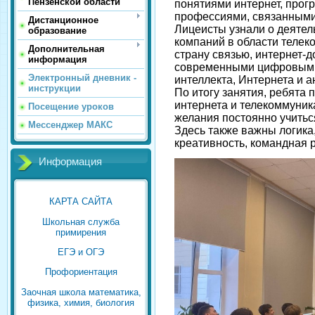
Пензенской области
понятиями интернет, прог
профессиями, связанными 
Дистанционное
Лицеисты узнали о деятел
образование
компаний в области теле
Дополнительная
страну связью, интернет-
информация
современными цифровыми
Электронный дневник -
интеллекта, Интернета и 
инструкции
По итогу занятия, ребята 
интернета и телекоммуник
Посещение уроков
желания постоянно учитьс
Мессенджер МАКС
Здесь также важны логика,
креативность, командная р
Информация
КАРТА САЙТА
Школьная служба
примирения
ЕГЭ и ОГЭ
Профориентация
Заочная школа математика,
физика, химия, биология