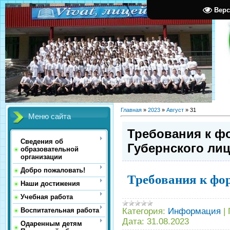
Верс
Главная
»
2023
»
Август
»
31
Меню сайта
Требования к ф
Сведения об
Губернского ли
образовательной
организации
Добро пожаловать!
Требования к фо
Наши достижения
Учебная работа
Категория:
Информация
|
Воспитательная работа
Дата:
31.08.2023
Одаренным детям