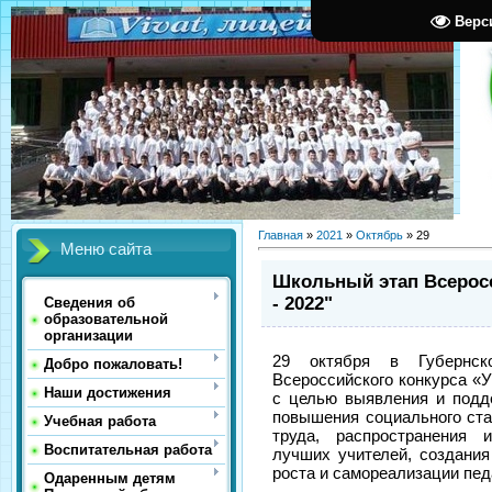
Верс
Главная
»
2021
»
Октябрь
»
29
Меню сайта
Школьный этап Всеросс
- 2022"
Сведения об
образовательной
организации
29 октября в Губернс
Добро пожаловать!
Всероссийского конкурса «У
Наши достижения
с целью выявления и подд
повышения социального стат
Учебная работа
труда, распространения и
Воспитательная работа
лучших учителей, создания
роста и самореализации пед
Одаренным детям