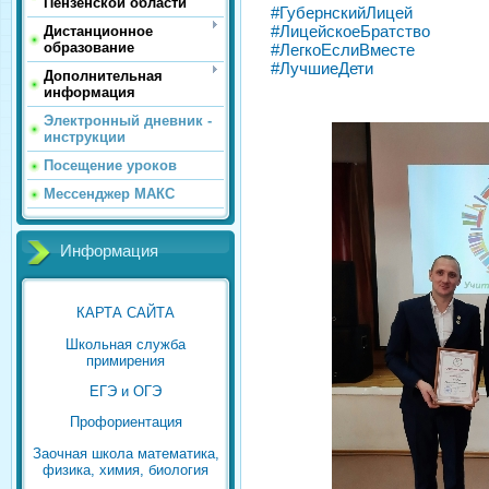
Пензенской области
#ГубернскийЛицей
#ЛицейскоеБратство
Дистанционное
образование
#ЛегкоЕслиВместе
#ЛучшиеДети
Дополнительная
информация
Электронный дневник -
инструкции
Посещение уроков
Мессенджер МАКС
Информация
КАРТА САЙТА
Школьная служба
примирения
ЕГЭ и ОГЭ
Профориентация
Заочная школа математика,
физика, химия, биология