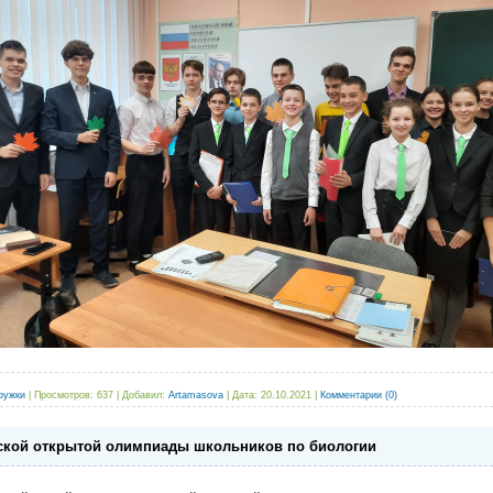
ружки
|
Просмотров:
637
|
Добавил:
Artamasova
|
Дата:
20.10.2021
|
Комментарии (0)
ской открытой олимпиады школьников по биологии