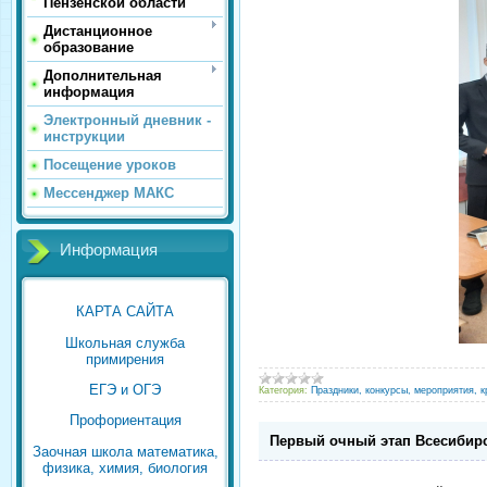
Пензенской области
Дистанционное
образование
Дополнительная
информация
Электронный дневник -
инструкции
Посещение уроков
Мессенджер МАКС
Информация
КАРТА САЙТА
Школьная служба
примирения
ЕГЭ и ОГЭ
Категория:
Праздники, конкурсы, мероприятия, к
Профориентация
Первый очный этап Всесибир
Заочная школа математика,
физика, химия, биология