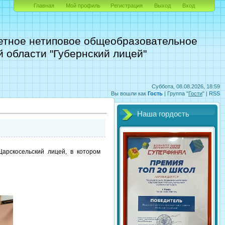
Главная
Мой профиль
Регистрация
Выход
Вход
етное нетиповое общеобразовательное
 области "Губернский лицей"
Суббота, 08.08.2026, 18:59
Вы вошли как
Гость
|
Группа
"
Гости
" |
RSS
Наша гордость
арскосельский лицей, в котором