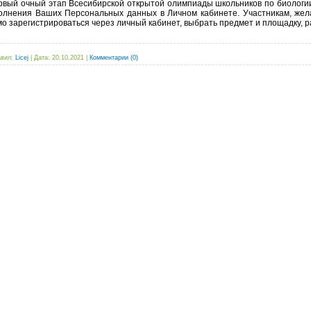
рвый очный этап Всесибирской открытой олимпиады школьников по биологи
лнения Ваших Персональных данных в Личном кабинете. Участникам, жел
о зарегистрироваться через личный кабинет, выбрать предмет и площадку, ра
вил:
Licej
|
Дата:
20.10.2021
|
Комментарии (0)