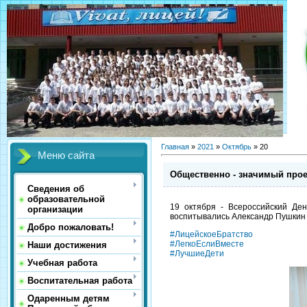
Главная
»
2021
»
Октябрь
»
20
Меню сайта
Общественно - значимый прое
Сведения об
образовательной
19 октября - Всероссийский Де
организации
воспитывались Александр Пушкин 
Добро пожаловать!
#ЛицейскоеБратство
#ЛегкоЕслиВместе
Наши достижения
#ЛучшиеДети
Учебная работа
Воспитательная работа
Одаренным детям