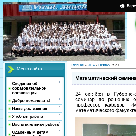
Верс
Главная
»
2014
»
Октябрь
»
29
Меню сайта
Математический семин
Сведения об
образовательной
организации
24 октября в Губернск
семинар по решению о
Добро пожаловать!
профессор кафедры «М
Наши достижения
математического факульте
Учебная работа
Воспитательная работа
Одаренным детям