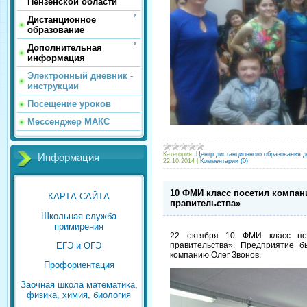
Пензенской области
Дистанционное
образование
Дополнительная
информация
Электронный дневник -
инструкции
Посещение уроков
Мессенджер МАКС
Категория:
Центр дистанционного образования д
Информация
22.10.2014
|
Комментарии (0)
10 ФМИ класс посетил компан
КАРТА САЙТА
правительства»
Школьная служба
примирения
22 октября 10 ФМИ класс по
правительства». Предприятие б
ЕГЭ и ОГЭ
компанию Олег Звонов.
Профориентация
Заочная школа математика,
физика, химия, биология