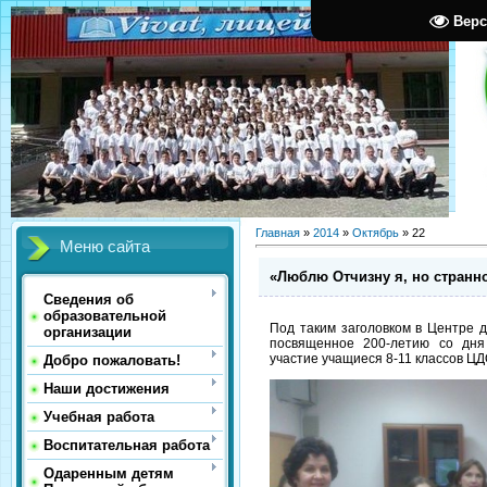
Верс
Главная
»
2014
»
Октябрь
»
22
Меню сайта
«Люблю Отчизну я, но стран
Сведения об
образовательной
Под таким заголовком в Центре 
организации
посвященное 200-летию со дня
участие учащиеся 8-11 классов ЦД
Добро пожаловать!
Наши достижения
Учебная работа
Воспитательная работа
Одаренным детям