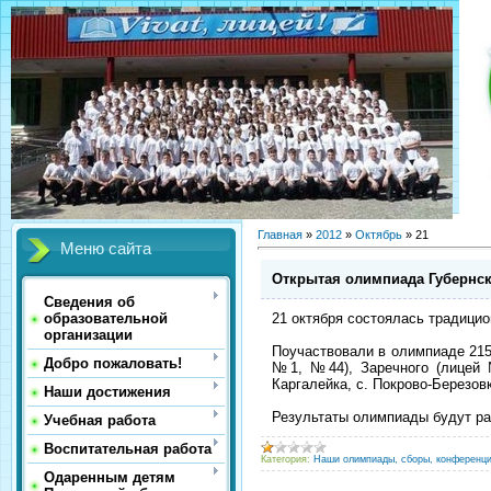
Главная
»
2012
»
Октябрь
»
21
Меню сайта
Открытая олимпиада Губернск
Сведения об
21 октября состоялась традицио
образовательной
организации
Поучаствовали в олимпиаде 215 
Добро пожаловать!
№1, №44), Заречного (лицей №
Каргалейка, с. Покрово-Березовка
Наши достижения
Результаты олимпиады будут ра
Учебная работа
Воспитательная работа
Категория:
Наши олимпиады, сборы, конференци
Одаренным детям