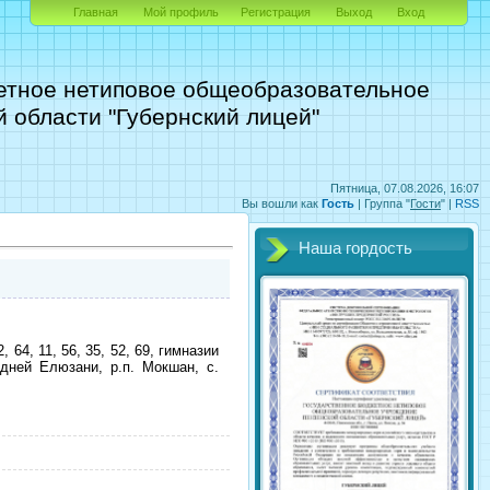
Главная
Мой профиль
Регистрация
Выход
Вход
етное нетиповое общеобразовательное
 области "Губернский лицей"
Пятница, 07.08.2026, 16:07
Вы вошли как
Гость
|
Группа
"
Гости
" |
RSS
Наша гордость
4, 11, 56, 35, 52, 69, гимназии
дней Елюзани, р.п. Мокшан, с.