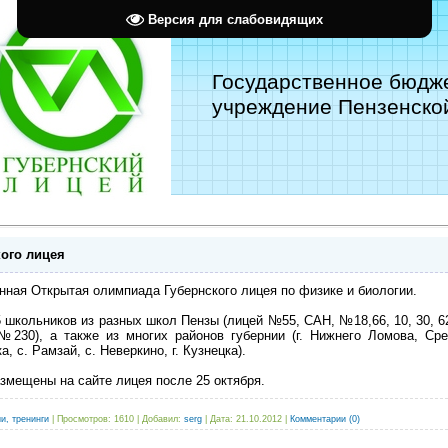
Версия для слабовидящих
Государственное бюдж
учреждение Пензенской
ого лицея
нная Открытая олимпиада Губернского лицея по физике и биологии.
школьников из разных школ Пензы (лицей №55, САН, №18,66, 10, 30, 62, 6
230), а также из многих районов губернии (г. Нижнего Ломова, Сре
, с. Рамзай, с. Неверкино, г. Кузнецка).
змещены на сайте лицея после 25 октября.
и, тренинги
|
Просмотров:
1610
|
Добавил:
serg
|
Дата:
21.10.2012
|
Комментарии (0)