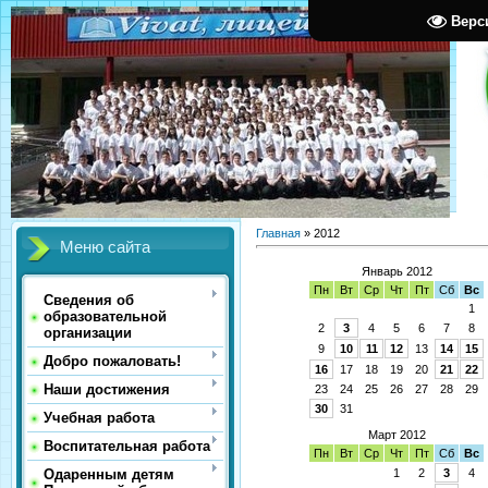
Верс
Главная
»
2012
Меню сайта
Январь 2012
Пн
Вт
Ср
Чт
Пт
Сб
Вс
Сведения об
1
образовательной
2
3
4
5
6
7
8
организации
9
10
11
12
13
14
15
Добро пожаловать!
16
17
18
19
20
21
22
Наши достижения
23
24
25
26
27
28
29
30
31
Учебная работа
Март 2012
Воспитательная работа
Пн
Вт
Ср
Чт
Пт
Сб
Вс
1
2
3
4
Одаренным детям