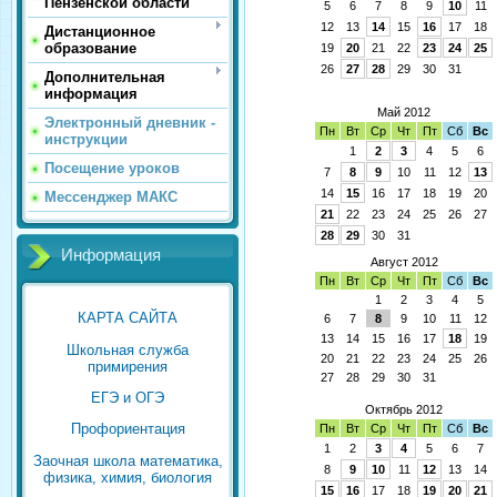
Пензенской области
5
6
7
8
9
10
11
12
13
14
15
16
17
18
Дистанционное
образование
19
20
21
22
23
24
25
26
27
28
29
30
31
Дополнительная
информация
Май 2012
Электронный дневник -
Пн
Вт
Ср
Чт
Пт
Сб
Вс
инструкции
1
2
3
4
5
6
Посещение уроков
7
8
9
10
11
12
13
14
15
16
17
18
19
20
Мессенджер МАКС
21
22
23
24
25
26
27
28
29
30
31
Информация
Август 2012
Пн
Вт
Ср
Чт
Пт
Сб
Вс
1
2
3
4
5
КАРТА САЙТА
6
7
8
9
10
11
12
13
14
15
16
17
18
19
Школьная служба
20
21
22
23
24
25
26
примирения
27
28
29
30
31
ЕГЭ и ОГЭ
Октябрь 2012
Профориентация
Пн
Вт
Ср
Чт
Пт
Сб
Вс
1
2
3
4
5
6
7
Заочная школа математика,
8
9
10
11
12
13
14
физика, химия, биология
15
16
17
18
19
20
21