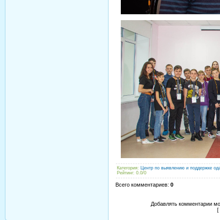
Категория
:
Центр по выявлению и поддержке од
Рейтинг
:
0.0
/
0
Всего комментариев
:
0
Добавлять комментарии мо
[