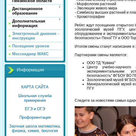
Пензенской области
- Морфологии растений
- Эволюции живого мира
Дистанционное
- Симбиозу высших растений и пл
образование
- Хромотографии
Дополнительная
Ребят ждут посещение открытого б
информация
зоологический музей ПГУ, цент
Электронный дневник -
оборудованием и эксперименталь
безопасность» ПензГТУ и ООО Торг
инструкции
Посещение уроков
Итогом смены станут написание и 
Мессенджер МАКС
Партнерами смены являются:
ООО ТД "Кувака"
Центр учебно-научного 
Информация
экспериментальными ус
безопасность" ФГБОУ ВО П
Зоологический музей ФГБОУ
Минералогический музей е
КАРТА САЙТА
ПГУ
Школьная служба
примирения
Следите за новостями самых одар
ЕГЭ и ОГЭ
Профориентация
Заочная школа математика,
физика, химия, биология