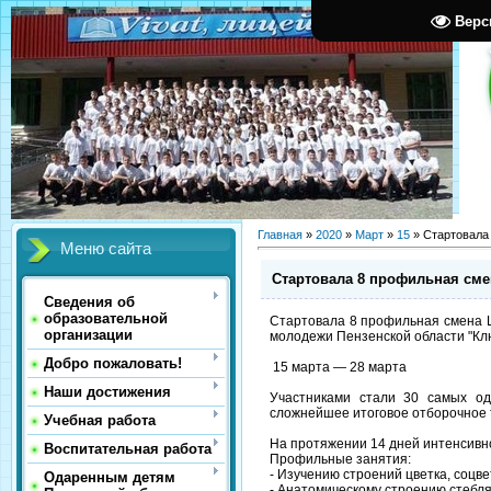
Верс
Главная
»
2020
»
Март
»
15
» Стартовала
Меню сайта
Стартовала 8 профильная сме
Сведения об
образовательной
Стартовала 8 профильная смена 
организации
молодежи Пензенской области "Кл
Добро пожаловать!
15 марта — 28 марта
Наши достижения
Участниками стали 30 самых од
сложнейшее итоговое отборочное 
Учебная работа
На протяжении 14 дней интенсивн
Воспитательная работа
Профильные занятия:
- Изучению строений цветка, соцве
Одаренным детям
- Анатомическому строению стебл