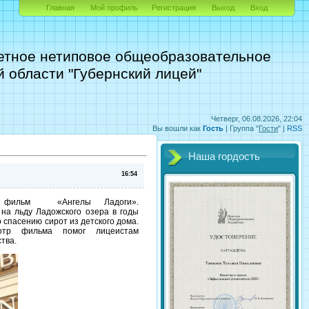
Главная
Мой профиль
Регистрация
Выход
Вход
етное нетиповое общеобразовательное
 области "Губернский лицей"
Четверг, 06.08.2026, 22:04
Вы вошли как
Гость
|
Группа
"
Гости
" |
RSS
Наша гордость
16:54
й фильм «Ангелы Ладоги».
на льду Ладожского озера в годы
 спасению сирот из детского дома.
отр фильма помог лицеистам
тва.