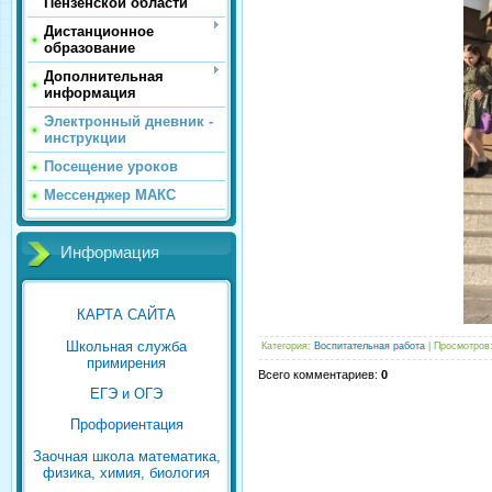
Пензенской области
Дистанционное
образование
Дополнительная
информация
Электронный дневник -
инструкции
Посещение уроков
Мессенджер МАКС
Информация
КАРТА САЙТА
Школьная служба
Категория
:
Воспитательная работа
|
Просмотров
примирения
Всего комментариев
:
0
ЕГЭ и ОГЭ
Профориентация
Заочная школа математика,
физика, химия, биология