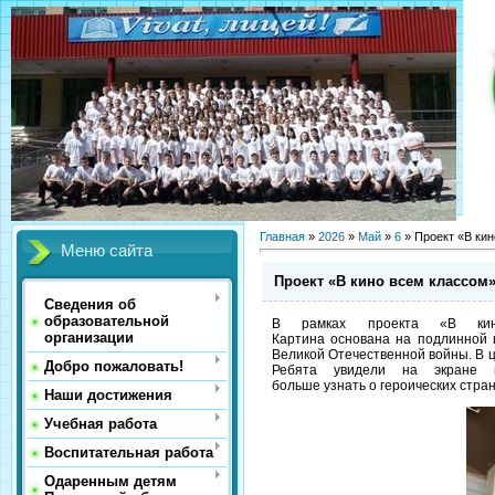
Главная
»
2026
»
Май
»
6
» Проект «В ки
Меню сайта
Проект «В кино всем классом
Сведения об
образовательной
В рамках проекта «В кин
организации
Картина основана на подлинной 
Великой Отечественной войны. В ц
Добро пожаловать!
Ребята увидели на экране п
больше узнать о героических стра
Наши достижения
Учебная работа
Воспитательная работа
Одаренным детям