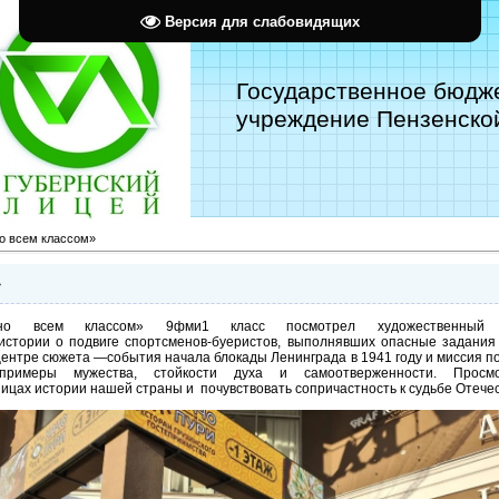
Версия для слабовидящих
Государственное бюдж
учреждение Пензенской
но всем классом»
»
о всем классом» 9фми1 класс посмотрел художественны
истории о подвиге спортсменов‑буеристов, выполнявших опасные задания 
ентре сюжета —события начала блокады Ленинграда в 1941 году и миссия по
римеры мужества, стойкости духа и самоотверженности. Просм
ницах истории нашей страны и почувствовать сопричастность к судьбе Отечес