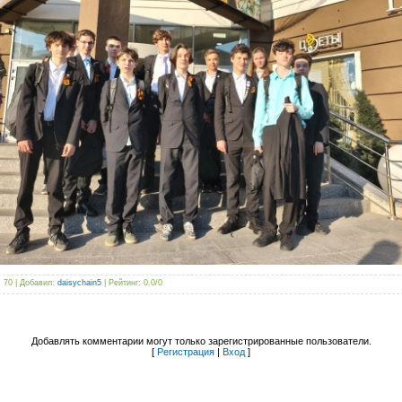
: 70 |
Добавил
:
daisychain5
|
Рейтинг
:
0.0
/
0
Добавлять комментарии могут только зарегистрированные пользователи.
[
Регистрация
|
Вход
]