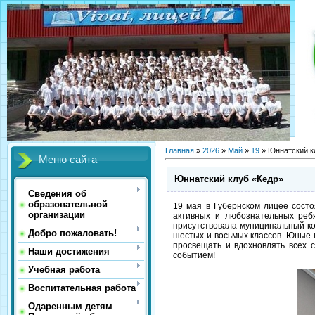
Главная
»
2026
»
Май
»
19
» Юннатский к
Меню сайта
Юннатский клуб «Кедр»
Сведения об
образовательной
19 мая в Губернском лицее сост
организации
активных и любознательных реб
присутствовала муниципальный к
Добро пожаловать!
шестых и восьмых классов. Юные 
просвещать и вдохновлять всех 
Наши достижения
событием!
Учебная работа
Воспитательная работа
Одаренным детям