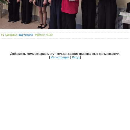
: 61 |
Добавил
:
daisychain5
|
Рейтинг
:
0.0
/
0
Добавлять комментарии могут только зарегистрированные пользователи.
[
Регистрация
|
Вход
]