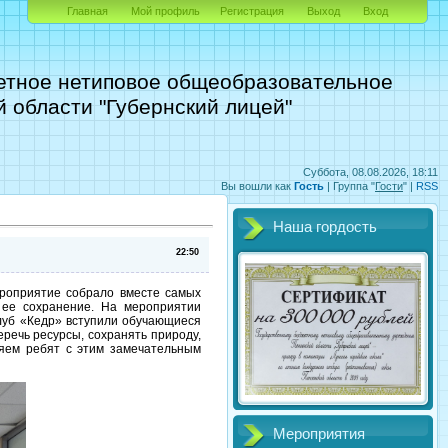
Главная
Мой профиль
Регистрация
Выход
Вход
етное нетиповое общеобразовательное
 области "Губернский лицей"
Суббота, 08.08.2026, 18:11
Вы вошли как
Гость
|
Группа
"
Гости
" |
RSS
Наша гордость
22:50
ероприятие собрало вместе самых
 ее сохранение. На мероприятии
луб «Кедр» вступили обучающиеся
речь ресурсы, сохранять природу,
ляем ребят с этим замечательным
Мероприятия