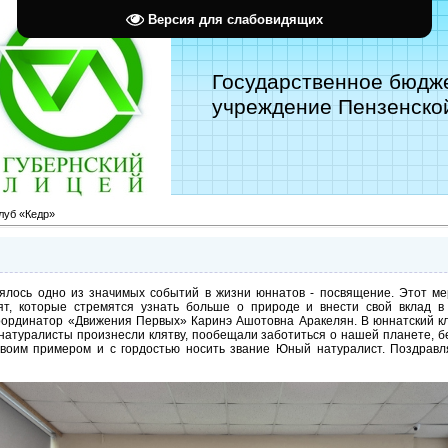
Версия для слабовидящих
Государственное бюдж
учреждение Пензенской
луб «Кедр»
оялось одно из значимых событий в жизни юннатов - посвящение. Этот м
ят, которые стремятся узнать больше о природе и внести свой вклад в
оординатор «Движения Первых» Каринэ Ашотовна Аракелян. В юннатский к
натуралисты произнесли клятву, пообещали заботиться о нашей планете, бе
своим примером и с гордостью носить звание Юный натуралист. Поздрав