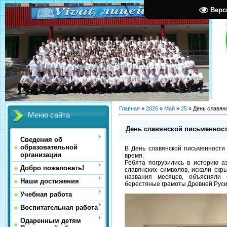
Верс
Главная
»
2026
»
Май
»
25
» День славян
Меню сайта
День славянской письменност
Сведения об
образовательной
В День славянской письменности 
организации
время.
Ребята погрузились в историю аз
Добро пожаловать!
славянских символов, искали ск
названия месяцев, объясняли 
Наши достижения
берестяные грамоты Древней Руси
Учебная работа
Воспитательная работа
Одаренным детям