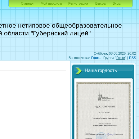
Главная
Мой профиль
Регистрация
Выход
Вход
етное нетиповое общеобразовательное
 области "Губернский лицей"
Суббота, 08.08.2026, 20:02
Вы вошли как
Гость
|
Группа
"
Гости
" |
RSS
Наша гордость