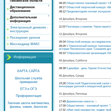
Пензенской области
08:20
Общественно-значимый проект «Э
Дистанционное
08:17
Областной творческий конкурс «Ве
образование
08:12
Предновогодняя ночная экскурсия
Дополнительная
19 Декабря, Вторник
информация
11:03
Разговоры о важном. Герои нашег
Электронный дневник -
инструкции
12 Декабря, Вторник
Посещение уроков
09:34
Областной конкурс исследователь
Мессенджер МАКС
09:26
V Тематический конкурс поисковы
истории Пензенского края. Сохраняя ду
09:10
"Образовательная организация XXI
Информация
09 Декабря, Суббота
08:38
9 декабря - день Героев Отечества
КАРТА САЙТА
06 Декабря, Среда
Школьная служба
примирения
23:28
Областной Педагогический салон 
интеграции урочной и внеурочной деяте
ЕГЭ и ОГЭ
01 Декабря, Пятница
Профориентация
17:49
Деревенские новости
(0)
Заочная школа математика,
17:39
Общественно - значимый проект "
физика, химия, биология
17:31
«Имя твоё неизвестно, подвиг тво