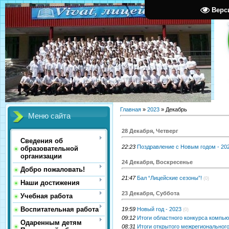
Верс
Главная
»
2023
»
Декабрь
Меню сайта
28 Декабря, Четверг
Сведения об
22:23
Поздравление с Новым годом - 202
образовательной
организации
24 Декабря, Воскресенье
Добро пожаловать!
21:47
Бал “Лицейские сезоны”!
(0)
Наши достижения
23 Декабря, Суббота
Учебная работа
Воспитательная работа
19:59
Новый год - 2023
(0)
09:12
Итоги областного конкурса компь
Одаренным детям
08:31
Итоги открытого межрегионального