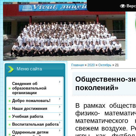
Верс
Главная
»
2020
»
Октябрь
»
21
Меню сайта
Общественно-зн
Сведения об
поколений»
образовательной
организации
Добро пожаловать!
В рамках обществ
Наши достижения
физико- математи
Учебная работа
математического
Воспитательная работа
свежем воздухе. Р
Одаренным детям
игры как футбол,