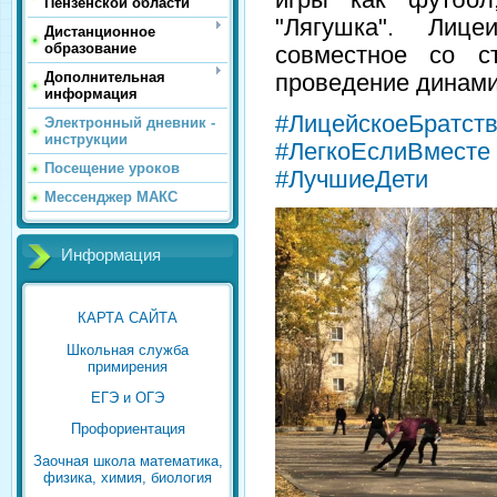
Пензенской области
"Лягушка". Лице
Дистанционное
образование
совместное со ст
Дополнительная
проведение динами
информация
#ЛицейскоеБратст
Электронный дневник -
инструкции
#ЛегкоЕслиВместе
Посещение уроков
#ЛучшиеДети
Мессенджер МАКС
Информация
КАРТА САЙТА
Школьная служба
примирения
ЕГЭ и ОГЭ
Профориентация
Заочная школа математика,
физика, химия, биология