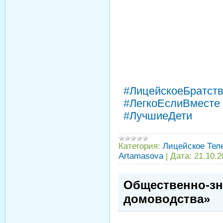
#ЛицейскоеБратст
#ЛегкоЕслиВместе
#ЛучшиеДети
Категория:
Лицейское Тел
Artamasova
|
Дата:
21.10.2
Общественно-зн
домоводства»