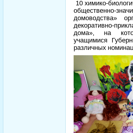
10 химико-биологич
общественно-зн
домоводства» орг
декоративно-прик
дома», на кото
учащимися Губерн
различных номинац