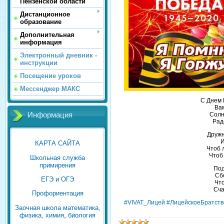
Пензенской области
Дистанционное
образование
Дополнительная
информация
Электронный дневник -
инструкции
Посещение уроков
Мессенджер МАКС
С Днем 
Ва
Солн
Информация
Рад
Дружн
И
КАРТА САЙТА
Чтоб л
Чтоб 
Школьная служба
примирения
Под
Сб
ЕГЭ и ОГЭ
Что
Сча
Профориентация
#VIVAT_Лицей #ЛицейскоеБратств
Заочная школа математика,
физика, химия, биология