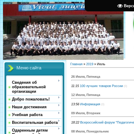
Верс
Главная
»
2019
»
Июль
Меню сайта
26 Июля, Пятница
Сведения об
11:15
100 лучших товаров России
(0)
образовательной
организации
12 Июля, Пятница
Добро пожаловать!
13:56
Информация
(0)
Наши достижения
09 Июля, Вторник
Учебная работа
Воспитательная работа
18:22
Всероссийский форум "Педагогиче
Одаренным детям
08 Июля, Понедельник