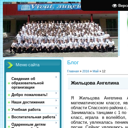
Верс
Блог
Меню сайта
Главная
»
2016
»
Май
»
12
Сведения об
Жильцова Ангелина
образовательной
организации
Добро пожаловать!
Я Жильцова Ангелина А
Наши достижения
математическом классе, я
области Спасского района с
Учебная работа
Занималась танцами с 1 по 
Воспитательная работа
класс, играла в волейбол,
области, увлекалась пение
Одаренным детям
песни. Сейчас увлекаюсь 