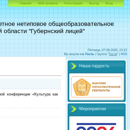
Главная
Мой профиль
Регистрация
Выход
Вход
етное нетиповое общеобразовательное
 области "Губернский лицей"
Пятница, 07.08.2026, 23:22
Вы вошли как
Гость
|
Группа
"
Гости
" |
RSS
Наша гордость
нной конференции
«Культура как
Мероприятия