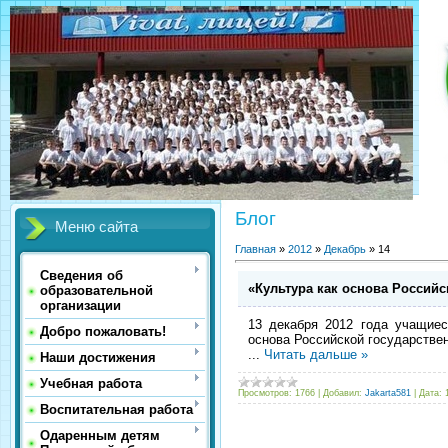
Блог
Меню сайта
Главная
»
2012
»
Декабрь
»
14
Сведения об
«Культура как основа Российс
образовательной
организации
13 декабря 2012 года учащие
Добро пожаловать!
основа Российской
государстве
...
Читать дальше »
Наши достижения
Учебная работа
Просмотров:
1766
|
Добавил:
Jakarta581
|
Дата:
Воспитательная работа
Одаренным детям