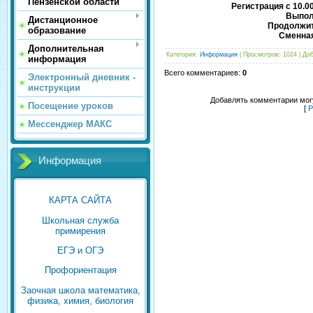
Пензенской области
Регистрация с 10.00
Выпол
Дистанционное
Продолжит
образование
Сменная
Дополнительная
Категория
:
Информация
|
Просмотров
: 1024 |
До
информация
Всего комментариев
:
0
Электронный дневник -
инструкции
Добавлять комментарии могу
Посещение уроков
[
Р
Мессенджер МАКС
Информация
КАРТА САЙТА
Школьная служба
примирения
ЕГЭ и ОГЭ
Профориентация
Заочная школа математика,
физика, химия, биология