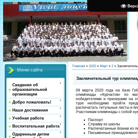
Верс
Главная
»
2020
»
Март
»
2
» Заключитель
Меню сайта
Заключительный тур олимпиа
Сведения об
образовательной
09 марта 2020 года на базе Губ
организации
олимпиады «Курчатов» по мат
победителями и призерами на от
Добро пожаловать!
туре необходимо пройти пре
распечатать титульные листы и бл
Наши достижения
Участникам олимпиады с собой ну
Учебная работа
Паспорт
Справку из школы
Воспитательная работа
Распечатанные бланки из л
Письменные принадлежности
Одаренным детям