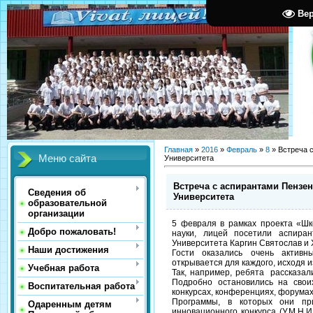
Ве
Главная
»
2016
»
Февраль
»
8
» Встреча 
Меню сайта
Университета
Встреча с аспирантами Пензен
Сведения об
Университета
образовательной
организации
5 февраля в рамках проекта «Шк
Добро пожаловать!
науки, лицей посетили аспиран
Университета Каргин Святослав и
Наши достижения
Гости оказались очень активны
открывается для каждого, исходя и
Учебная работа
Так, например, ребята рассказал
Подробно остановились на свои
Воспитательная работа
конкурсах, конференциях, форумах
Программы, в которых они при
Одаренным детям
инновационного конкурса (У.М.Н