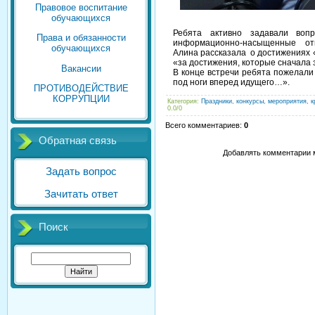
Правовое воспитание
обучающихся
Ребята активно задавали воп
Права и обязанности
информационно-насыщенные отве
обучающихся
Алина рассказала о достижениях 
«за достижения, которые сначала 
Вакансии
В конце встречи ребята пожелали
под ноги вперед идущего…».
ПРОТИВОДЕЙСТВИЕ
КОРРУПЦИИ
Категория
:
Праздники, конкурсы, мероприятия, к
0.0
/
0
Всего комментариев
:
0
Обратная связь
Добавлять комментарии м
Задать вопрос
Зачитать ответ
Поиск