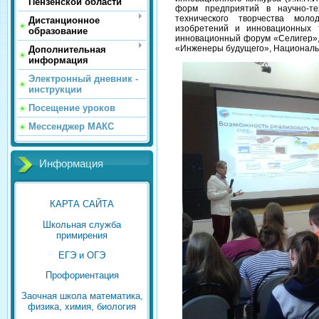
Пензенской области
форм предприятий в научно-тех
технического творчества мол
Дистанционное
изобретений и инновационных 
образование
инновационный форум «Селигер
«Инженеры будущего», Национальн
Дополнительная
информация
Электронный дневник -
инструкции
Посещение уроков
Мессенджер МАКС
Информация
КАРТА САЙТА
Школьная служба
примирения
ЕГЭ и ОГЭ
Профориентация
Заочная школа математика,
физика, химия, биология