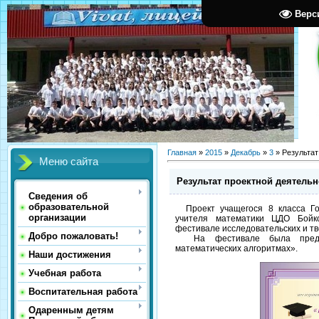
Верс
Главная
»
2015
»
Декабрь
»
3
» Результат
Меню сайта
Результат проектной деятельн
Сведения об
образовательной
Проект учащегося 8 класса Гор
организации
учителя математики ЦДО Бойк
фестивале исследовательских и тв
Добро пожаловать!
На фестивале была предст
математических алгоритмах».
Наши достижения
Учебная работа
Воспитательная работа
Одаренным детям