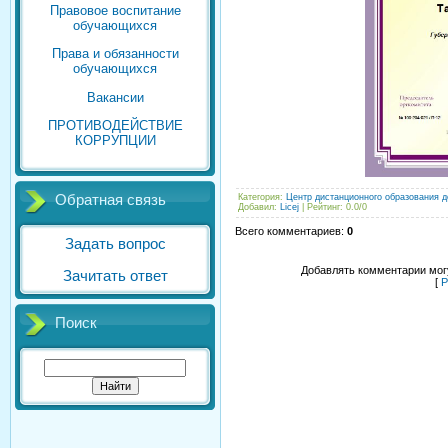
Правовое воспитание
обучающихся
Права и обязанности
обучающихся
Вакансии
ПРОТИВОДЕЙСТВИЕ
КОРРУПЦИИ
Категория
:
Центр дистанционного образования д
Обратная связь
Добавил
:
Licej
|
Рейтинг
:
0.0
/
0
Всего комментариев
:
0
Задать вопрос
Добавлять комментарии могу
Зачитать ответ
[
Р
Поиск