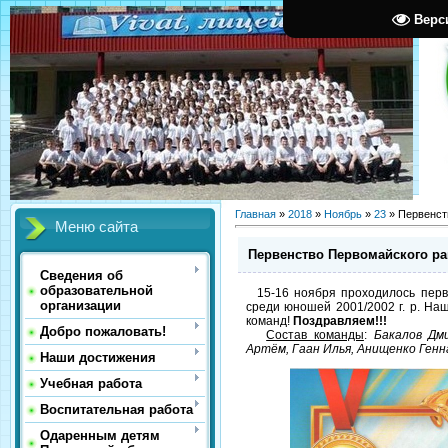
Верс
Главная
»
2018
»
Ноябрь
»
23
» Первенст
Меню сайта
Первенство Первомайского ра
Сведения об
образовательной
15-16 ноября проходилось перв
организации
среди юношей 2001/2002 г. р. На
команд!
Поздравляем!!!
Добро пожаловать!
Состав команды
:
Бакалов Дм
Артём, Гаан Илья, Анищенко Генн
Наши достижения
Учебная работа
Воспитательная работа
Одаренным детям