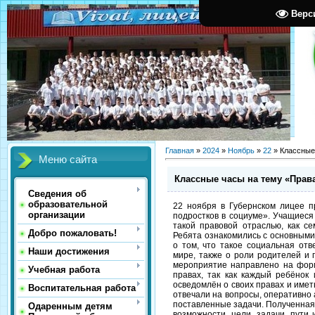
Верс
Главная
»
2024
»
Ноябрь
»
22
» Классные
Меню сайта
Классные часы на тему «Права
Сведения об
образовательной
22 ноября в Губернском лицее 
организации
подростков в социуме». Учащиеся 
такой правовой отраслью, как се
Добро пожаловать!
Ребята ознакомились с основными
о том, что такое социальная отв
Наши достижения
мире, также о роли родителей и 
мероприятие направлено на форм
Учебная работа
правах, так как каждый ребёнок
осведомлён о своих правах и имет
Воспитательная работа
отвечали на вопросы, оперативно
поставленные задачи. Полученная
Одаренным детям
возможности, цели, задачи, пути 