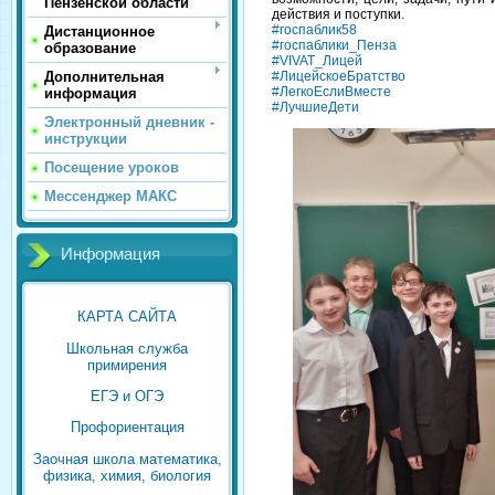
Пензенской области
действия и поступки.
#госпаблик58
Дистанционное
#госпаблики_Пенза
образование
#VIVAT_Лицей
#ЛицейскоеБратство
Дополнительная
#ЛегкоЕслиВместе
информация
#ЛучшиеДети
Электронный дневник -
инструкции
Посещение уроков
Мессенджер МАКС
Информация
КАРТА САЙТА
Школьная служба
примирения
ЕГЭ и ОГЭ
Профориентация
Заочная школа математика,
физика, химия, биология