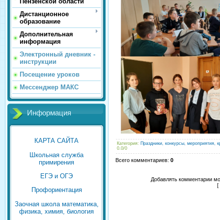
Пензенской области
Дистанционное
образование
Дополнительная
информация
Электронный дневник -
инструкции
Посещение уроков
Мессенджер МАКС
Информация
КАРТА САЙТА
Категория
:
Праздники, конкурсы, мероприятия, к
0.0
/
0
Школьная служба
Всего комментариев
:
0
примирения
ЕГЭ и ОГЭ
Добавлять комментарии мо
[
Профориентация
Заочная школа математика,
физика, химия, биология