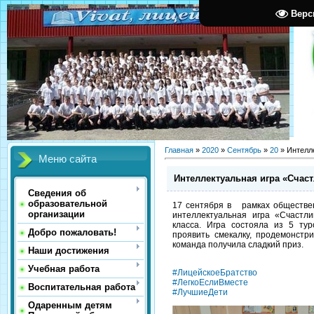
Верс
Главная
»
2020
»
Сентябрь
»
20
» Интелл
Меню сайта
Интеллектуальная игра «Счас
Сведения об
образовательной
17 сентября в рамках обществе
организации
интеллектуальная игра «Счастл
класса. Игра состояла из 5 ту
Добро пожаловать!
проявить смекалку, продемонстр
команда получила сладкий приз.
Наши достижения
Учебная работа
#ЛицейскоеБратство
#ЛегкоЕслиВместе
Воспитательная работа
#ЛучшиеДети
Одаренным детям