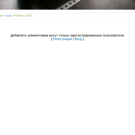
вил
:
Licej
|
Рейтинг
:
0.0
/
0
Добавлять комментарии могут только зарегистрированные пользователи.
[
Регистрация
|
Вход
]