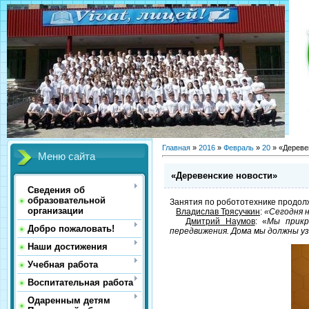
Главная
»
2016
»
Февраль
»
20
» «Дереве
Меню сайта
«Деревенские новости»
Сведения об
образовательной
Занятия по робототехнике продолж
организации
Владислав Трясучкин
:
«Сегодня н
Дмитрий Наумов
: «
Мы прикр
Добро пожаловать!
передвижения. Дома мы должны у
Наши достижения
Учебная работа
Воспитательная работа
Одаренным детям