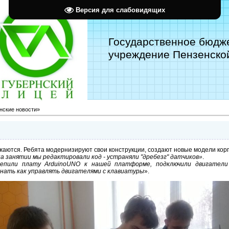
Версия для слабовидящих
Государственное бюдж
учреждение Пензенской
нские новости»
аются. Ребята модернизируют свои конструкции, создают новые модели корп
а занятии мы редактировали код - устраняли "дребезг" датчиков»
.
епили плату ArduinoUNO к нашей платформе, подключили двигатели
знать как управлять двигателями с клавиатуры
».