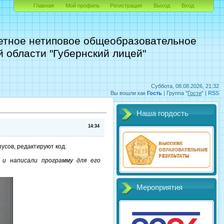
Главная
Мой профиль
Регистрация
Выход
Вход
етное нетиповое общеобразовательное
 области "Губернский лицей"
Суббота, 08.08.2026, 21:32
Вы вошли как
Гость
|
Группа
"
Гости
" |
RSS
Наша гордость
14:34
усов, редактируют код.
 и написали программу для его
Мероприятия