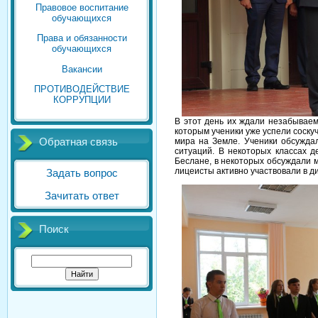
Правовое воспитание
обучающихся
Права и обязанности
обучающихся
Вакансии
ПРОТИВОДЕЙСТВИЕ
КОРРУПЦИИ
В этот день их ждали незабывае
которым ученики уже успели соску
мира на Земле. Ученики обсуждал
Обратная связь
ситуаций. В некоторых классах 
Беслане, в некоторых обсуждали 
лицеисты активно участвовали в ди
Задать вопрос
Зачитать ответ
Поиск