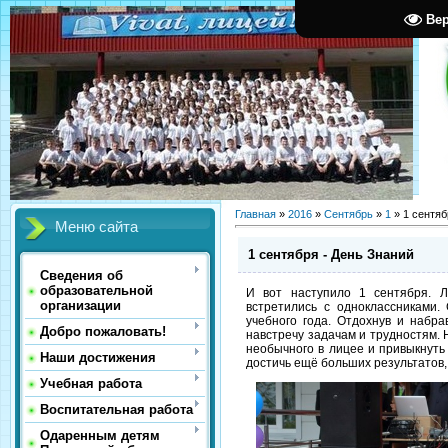
Ве
Главная
»
2016
»
Сентябрь
»
1
» 1 сентяб
Меню сайта
1 сентября - День Знаний
Сведения об
образовательной
И вот наступило 1 сентября. 
организации
встретились с одноклассниками
учебного года. Отдохнув и набр
Добро пожаловать!
навстречу задачам и трудностям. 
необычного в лицее и привыкнуть
Наши достижения
достичь ещё больших результатов,
Учебная работа
Воспитательная работа
Одаренным детям