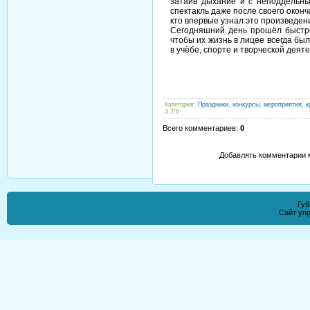
затаив дыхание и с неподдельн
спектакль даже после своего оконч
кто впервые узнал это произведени
Сегодняшний день прошёл быстро,
чтобы их жизнь в лицее всегда бы
в учёбе, спорте и творческой деят
Категория
:
Праздники, конкурсы, мероприятия, к
3.7
/
6
Всего комментариев
:
0
Добавлять комментарии м
Губ
Сайт уп