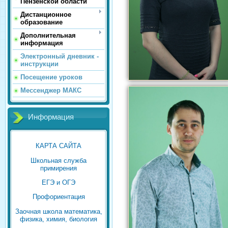
Пензенской области
Дистанционное
образование
Дополнительная
информация
Электронный дневник -
инструкции
Посещение уроков
Мессенджер МАКС
Информация
КАРТА САЙТА
Школьная служба
примирения
ЕГЭ и ОГЭ
Профориентация
Заочная школа математика,
физика, химия, биология