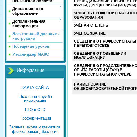
Пензенской области
ПРЕПОДАВАЕМЫЕ УЧЕБНЫЕ ПР
КУРСЫ, ДИСЦИПЛИНЫ (МОДУЛИ)
Дистанционное
УРОВЕНЬ ПРОФЕССИОНАЛЬНОГ
образование
ОБРАЗОВАНИЯ
Дополнительная
УЧЁНАЯ СТЕПЕНЬ
информация
УЧЁНОЕ ЗВАНИЕ
Электронный дневник -
инструкции
СВЕДЕНИЯ О ПРОФЕССИОНАЛЬ
ПЕРЕПОДГОТОВКЕ
Посещение уроков
СВЕДЕНИЯ О ПОВЫШЕНИИ
Мессенджер МАКС
КВАЛИФИКАЦИИ
СВЕДЕНИЯ О ПРОДОЛЖИТЕЛЬН
ОПЫТА РАБОТЫ (СТАЖ) В
Информация
ПРОФЕССИОНАЛЬНОЙ СФЕРЕ
НАИМЕНОВАНИЕ
КАРТА САЙТА
ОБЩЕОБРАЗОВАТЕЛЬНОЙ ПРОГ
Школьная служба
примирения
ЕГЭ и ОГЭ
Профориентация
Заочная школа математика,
физика, химия, биология