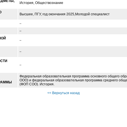
ЕДМЕТЫ,
История, Обществознание
О
Высшее, ПГУ, год окончания 2025,Молодой специалист
–
–
НОЙ
–
–
ОСТИ
–
Федеральная образовательная программа основного общего об
ООО) и федеральная образовательная программа среднего обще
РАММЫ
(ФОП СОО). История.
<< Вернуться назад