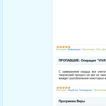
Категория:
Информация
|
Просмотров:
2181
|
Доб
ПРОПАВШИЕ: Операция "VIVA
С замиранием сердца все учите
творческий процесс не мог не за
жаждет разоблачения некоторых 
Категория:
Лицейское Телевидение
|
Просмотров
Программа Веры