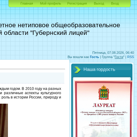
Главная
Мой профиль
Регистрация
Выход
Вход
етное нетиповое общеобразовательное
 области "Губернский лицей"
Пятница, 07.08.2026, 06:40
Вы вошли как
Гость
|
Группа
"
Гости
" |
RSS
Наша гордость
ждым годом. В 2010 году на разных
и различные аспекты культурного
 роль в истории России, природу и