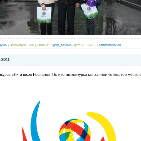
ружки
|
Просмотров:
2380
|
Добавил:
Eugene_Smolkin
|
Дата:
23.11.2010
|
Комментарии (0)
-2011
курсе «Лиги школ Роснано». По итогам конкурса мы заняли четвёртое место в