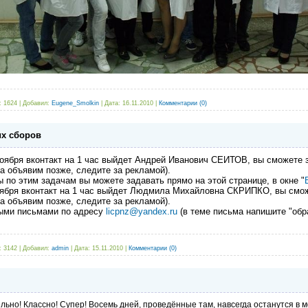
:
1624
|
Добавил:
Eugene_Smolkin
|
Дата:
16.11.2010
|
Комментарии (0)
их сборов
оября вконтакт на 1 час выйдет Андрей Иванович СЕИТОВ, вы сможете 
а объявим позже, следите за рекламой).
 по этим задачам вы можете задавать прямо на этой странице, в окне "
ября вконтакт на 1 час выйдет Людмила Михайловна СКРИПКО, вы смож
а объявим позже, следите за рекламой).
ыми письмами по адресу
licpnz@yandex.ru
(в теме письма напишите "обр
:
3142
|
Добавил:
admin
|
Дата:
15.11.2010
|
Комментарии (0)
ьно! Классно! Супер! Восемь дней, проведённые там, навсегда останутся в 