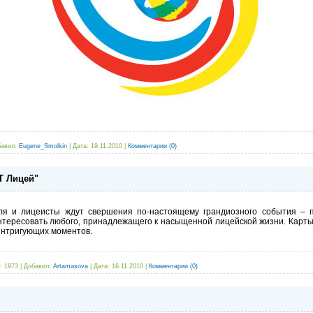
авил:
Eugene_Smolkin
|
Дата:
19.11.2010
|
Комментарии (0)
T Лицей"
ля и лицеисты ждут свершения по-настоящему грандиозного события – 
интересовать любого, принадлежащего к насыщенной лицейской жизни. Карты
интригующих моментов.
:
1973
|
Добавил:
Artamasova
|
Дата:
16.11.2010
|
Комментарии (0)