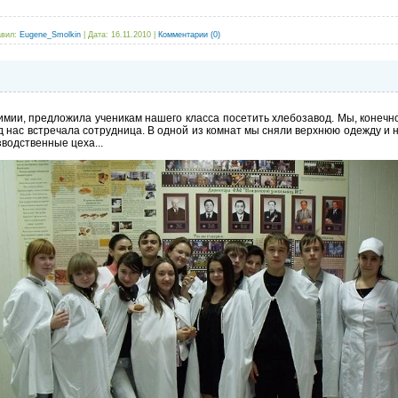
вил:
Eugene_Smolkin
|
Дата:
16.11.2010
|
Комментарии (0)
мии, предложила ученикам нашего класса посетить хлебозавод. Мы, конечно
д нас встречала сотрудница. В одной из комнат мы сняли верхнюю одежду и 
зводственные цеха...