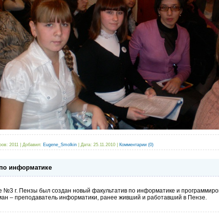
ров:
2011
|
Добавил:
Eugene_Smolkin
|
Дата:
25.11.2010
|
Комментарии (0)
по информатике
 №3 г. Пензы был создан новый факультатив по информатике и программиро
ман – преподаватель информатики, ранее живший и работавший в Пензе.