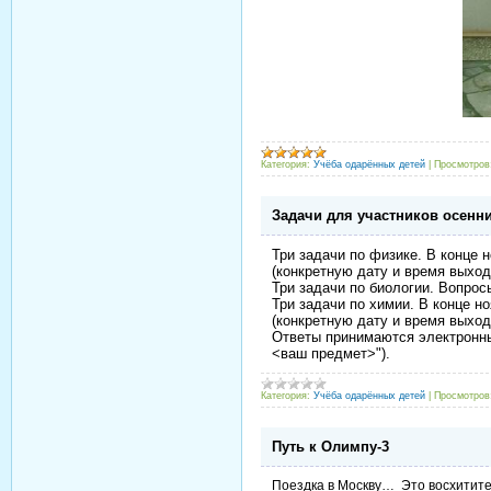
Категория:
Учёба одарённых детей
|
Просмотров
Задачи для участников осенн
Три задачи по физике.
В конце н
(конкретную дату и время выход
Три задачи по биологии.
Вопросы
Три задачи по химии.
В конце но
(конкретную дату и время выход
Ответы принимаются электронн
<ваш предмет>").
Категория:
Учёба одарённых детей
|
Просмотров
Путь к Олимпу-3
Поездка в Москву… Это восхитител