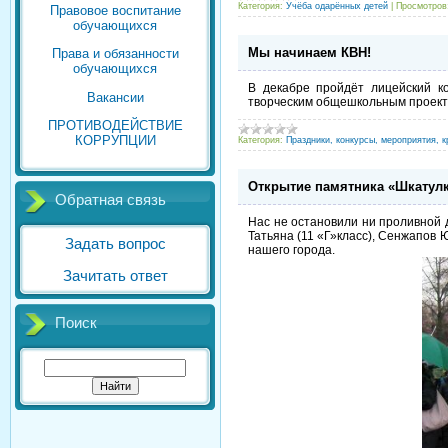
Категория:
Учёба одарённых детей
|
Просмотров
Правовое воспитание
обучающихся
Мы начинаем КВН!
Права и обязанности
обучающихся
В декабре пройдёт лицейский ко
Вакансии
творческим общешкольным проект
ПРОТИВОДЕЙСТВИЕ
КОРРУПЦИИ
Категория:
Праздники, конкурсы, мероприятия, к
Открытие памятника «Шкатул
Обратная связь
Нас не остановили ни проливной д
Татьяна (11 «Г»класс), Сенжапов 
Задать вопрос
нашего города.
Зачитать ответ
Поиск