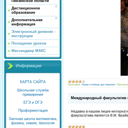
Пензенской области
Дистанционное
образование
Дополнительная
информация
Электронный дневник -
инструкции
Посещение уроков
Мессенджер МАКС
Информация
КАРТА САЙТА
Категория:
Наши учебные достижения
|
Просмот
Школьная служба
примирения
Международный факультатив 
ЕГЭ и ОГЭ
Профориентация
Недавно в нашем лицее-интернате
факультатива является В.М. Фрай
Заочная школа математика,
физика, химия, биология