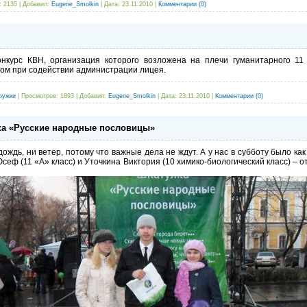
:
2135
|
Добавил:
Eugene_Smolkin
|
Дата:
23.11.2010
|
Комментарии (0)
нкурс КВН, организация которого возложена на плечи гуманитарного 11 
ом при содействии администрации лицея.
ружки
|
Просмотров:
1893
|
Добавил:
Eugene_Smolkin
|
Дата:
23.11.2010
|
Комментарии (0)
ка «Русские народные пословицы»
ождь, ни ветер, потому что важные дела не ждут. А у нас в субботу было как
Юсеф (11 «А» класс) и Уточкина Виктория (10 химико-биологический класс) – 