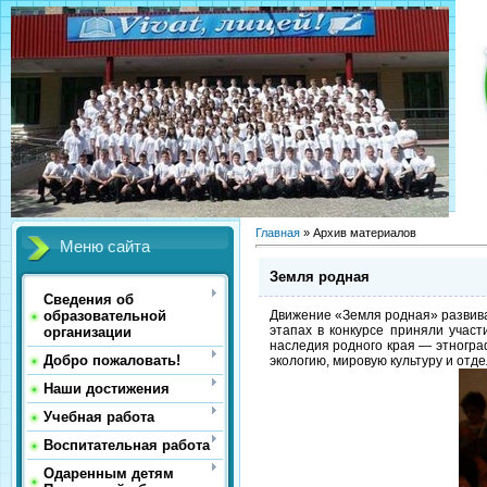
Главная
»
Архив материалов
Меню сайта
Земля родная
Сведения об
Движение «Земля родная» развивае
образовательной
этапах в конкурсе приняли учас
организации
наследия родного края — этнограф
Добро пожаловать!
экологию, мировую культуру и отд
Наши достижения
Учебная работа
Воспитательная работа
Одаренным детям