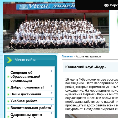
Верс
Главная
»
Архив материалов
Меню сайта
Юннатский клуб «Кедр»
Сведения об
образовательной
19 мая в Губернском лицее состоя
организации
посвящение. Этот мероприятие с
ребят, которые стремятся узнать б
Добро пожаловать!
сохранение. На мероприятии при
Наши достижения
«Движения Первых» Каринэ Ашотов
обучающиеся шестых и восьмых кл
Учебная работа
пообещали заботиться о нашей пл
просвещать и вдохновлять всех с
Воспитательная работа
натуралист. Поздравляем ребят с
Одаренным детям