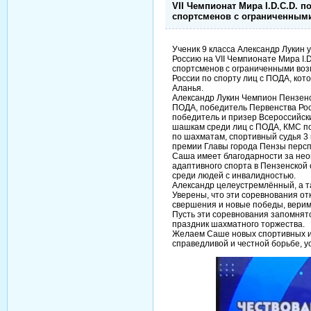
VII Чемпионат Мира I.D.C.D.
спортсменов с ограниченным
Ученик 9 класса Александр Лукин 
Россию на VII Чемпионате Мира I
спортсменов с ограниченными воз
России по спорту лиц с ПОДА, кото
Аланья.
Александр Лукин Чемпион Пензенс
ПОДА, победитель Первенства Ро
победитель и призер Всероссийск
шашкам среди лиц с ПОДА, КМС по
по шахматам, спортивный судья 3 
премии Главы города Пензы персп
Саша имеет благодарности за нео
адаптивного спорта в Пензенской 
среди людей с инвалидностью.
Александр целеустремлённый, а т
Уверены, что эти соревнования о
свершения и новые победы, верим
Пусть эти соревнования запомнятс
праздник шахматного торжества.
Желаем Саше новых спортивных и 
справедливой и честной борьбе, ус