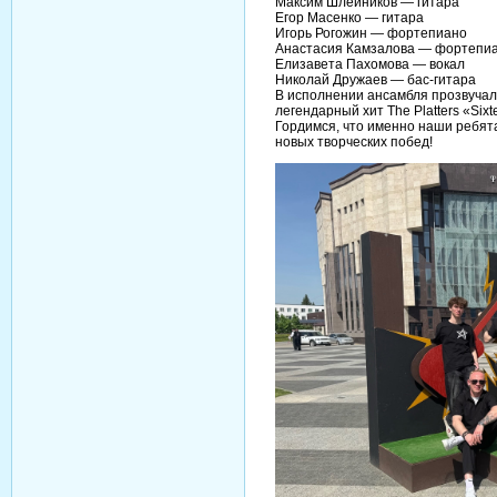
Максим Шлейников — гитара
Егор Масенко — гитара
Игорь Рогожин — фортепиано
Анастасия Камзалова — фортепи
Елизавета Пахомова — вокал
Николай Дружаев — бас-гитара
В исполнении ансамбля прозвучал
легендарный хит The Platters «Sixt
Гордимся, что именно наши ребят
новых творческих побед!