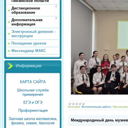
Пензенской области
Дистанционное
образование
Дополнительная
информация
Электронный дневник -
инструкции
Посещение уроков
Мессенджер МАКС
Информация
КАРТА САЙТА
Школьная служба
примирения
ЕГЭ и ОГЭ
Категория:
Воспитательная работа
|
Просмотров
Профориентация
Заочная школа математика,
Международнный день музеев
физика, химия, биология