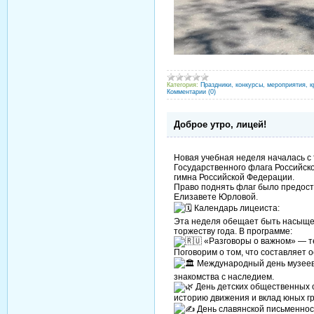
Категория:
Праздники, конкурсы, мероприятия, к
Комментарии (0)
Доброе утро, лицей!
Новая учебная неделя началась 
Государственного флага Российск
гимна Российской Федерации.
Право поднять флаг было предоста
Елизавете Юрловой.
Календарь лицеиста:
Эта неделя обещает быть насыщен
торжеству года. В программе:
«Разговоры о важном» — т
Поговорим о том, что составляет 
Международный день музеев 
знакомства с наследием.
День детских общественных 
историю движения и вклад юных гр
День славянской письменност