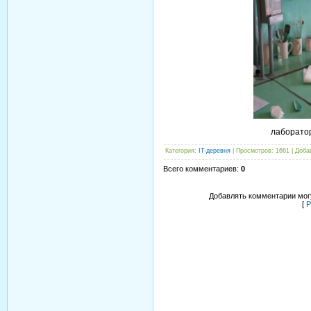
лаборатор
Категория
:
IT-деревня
|
Просмотров
: 1661 |
Доба
Всего комментариев
:
0
Добавлять комментарии могу
[
Р