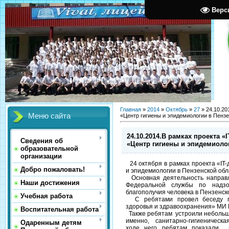
Верс
Главная
»
2014
»
Октябрь
»
27
» 24.10.20
Меню сайта
«Центр гигиены и эпидемиологии в Пенз
24.10.2014.В рамках проекта 
Сведения об
«Центр гигиены и эпидемиоло
образовательной
организации
24 октября в рамках проекта «IT
Добро пожаловать!
и эпидемиологии в Пензенской обл
Основная деятельность направл
Наши достижения
Федеральной службы по надз
благополучия человека в Пензенск
Учебная работа
С ребятами провел беседу пр
здоровья и здравоохранения» МИ 
Воспитательная работа
Также ребятам устроили небольшо
именно, санитарно-гигиеническа
Одаренным детям
ходе него ребятам показали в