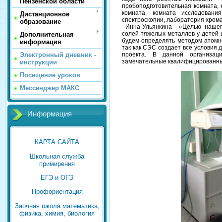
Пензенской области
пробоподготовительная комната,
комната, комната исследовани
Дистанционное
спектроскопии, лаборатория хром
образование
Инна Ульянкина – «Целью нашего
солей тяжелых металлов у детей 
Дополнительная
будем определять методом атомно
информация
так как СЭС создает все условия
проекта. В данной организац
Электронный дневник -
замечательные квалифицированные
инструкции
Посещение уроков
Мессенджер МАКС
Информация
КАРТА САЙТА
Школьная служба
примирения
ЕГЭ и ОГЭ
Профориентация
Заочная школа математика,
физика, химия, биология